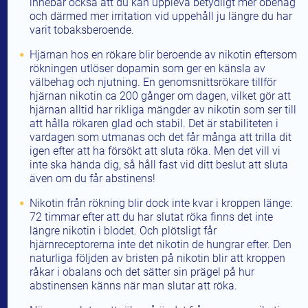
innebär också att du kan uppleva betydligt mer obehag
och därmed mer irritation vid uppehåll ju längre du har
varit tobaksberoende.
Hjärnan hos en rökare blir beroende av nikotin eftersom
rökningen utlöser dopamin som ger en känsla av
välbehag och njutning. En genomsnittsrökare tillför
hjärnan nikotin ca 200 gånger om dagen, vilket gör att
hjärnan alltid har rikliga mängder av nikotin som ser till
att hålla rökaren glad och stabil. Det är stabiliteten i
vardagen som utmanas och det får många att trilla dit
igen efter att ha försökt att sluta röka. Men det vill vi
inte ska hända dig, så håll fast vid ditt beslut att sluta
även om du får abstinens!
Nikotin från rökning blir dock inte kvar i kroppen länge:
72 timmar efter att du har slutat röka finns det inte
längre nikotin i blodet. Och plötsligt får
hjärnreceptorerna inte det nikotin de hungrar efter. Den
naturliga följden av bristen på nikotin blir att kroppen
råkar i obalans och det sätter sin prägel på hur
abstinensen känns när man slutar att röka.