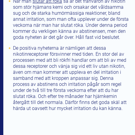
När man
slutar att röka
så är det frånvaron av nikotin
som stör hjärnans kemi och orsakar det våldsamma
sug och de starka humörmässiga reaktioner, bland
annat irritation, som man ofta upplever under de första
veckorna när man har slutat röka. Under denna period
kommer du verkligen känna av abstinensen, men den
goda nyheten är det går över. Håll fast vid beslutet.
De positiva nyheterna är nämligen att dessa
nikotinreceptorer försvinner med tiden. En stor del av
processen med att bli rökfri handlar om att bli av med
dessa receptorer och vänja sig vid ett liv utan nikotin,
även om man kommer att uppleva en del irritation i
samband med att kroppen anpassar sig. Denna
process av abstinens och irritation pågår som regel
under de två till tre första veckorna efter att du har
slutat röka. Och efter tre månader har hjärnkemin
återgått till det normala. Därför finns det goda skäl att
härda ut oavsett hur mycket irritation du kan känna.