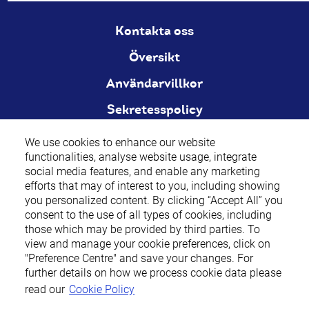
Kontakta oss
Översikt
Användarvillkor
Sekretesspolicy
Cookie Policy
We use cookies to enhance our website
We use cookies to enhance our website
functionalities, analyse website usage, integrate
functionalities, analyse website usage, integrate
Cookie-inställningar
social media features, and enable any marketing
social media features, and enable any marketing
efforts that may of interest to you, including showing
efforts that may of interest to you, including showing
you personalized content. By clicking “Accept All” you
you personalized content. By clicking “Accept All” you
consent to the use of all types of cookies, including
consent to the use of all types of cookies, including
those which may be provided by third parties. To
those which may be provided by third parties. To
view and manage your cookie preferences, click on
view and manage your cookie preferences, click on
Nicotinell (nikotin) 2 mg och 4 mg tuggummin, 1 mg och 2 mg
"Preference Centre" and save your changes. For
"Preference Centre" and save your changes. For
sugtabletter, 7 mg/24 timmar, 14 mg/24 timmar och 21 mg/24
further details on how we process cookie data please
further details on how we process cookie data please
timmar depotplåster är receptfria läkemedel som används för
read our
read our
Cookie Policy
Cookie Policy
rökavvänjning. Från 18 år. Gravida rökare rekommenderas att sluta
röka helt utan nikotinersättning. Läs bipacksedeln noga.