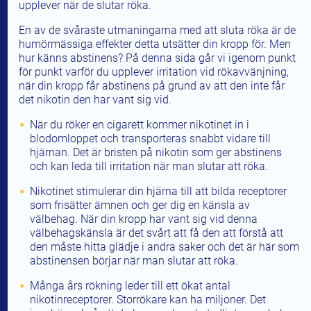
upplever när de slutar röka.
En av de svåraste utmaningarna med att sluta röka är de
humörmässiga effekter detta utsätter din kropp för. Men
hur känns abstinens? På denna sida går vi igenom punkt
för punkt varför du upplever irritation vid rökavvänjning,
när din kropp får abstinens på grund av att den inte får
Search
det nikotin den har vant sig vid.
När du röker en cigarett kommer nikotinet in i
blodomloppet och transporteras snabbt vidare till
hjärnan. Det är bristen på nikotin som ger abstinens
och kan leda till irritation när man slutar att röka.
Nikotinet stimulerar din hjärna till att bilda receptorer
som frisätter ämnen och ger dig en känsla av
välbehag. När din kropp har vant sig vid denna
välbehagskänsla är det svårt att få den att förstå att
den måste hitta glädje i andra saker och det är här som
abstinensen börjar när man slutar att röka.
Många års rökning leder till ett ökat antal
nikotinreceptorer. Storrökare kan ha miljoner. Det