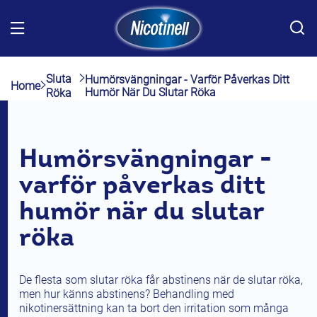
Skip to main content
Sluta
Humörsvängningar - Varför Påverkas Ditt
Home
Humör När Du Slutar Röka
Röka
Body
Sluta röka
Humörsvängningar -
Produkter
varför påverkas ditt
humör när du slutar
röka
FAQ
De flesta som slutar röka får abstinens när de slutar röka,
men hur känns abstinens? Behandling med
Var kan jag köpa
nikotinersättning kan ta bort den irritation som många