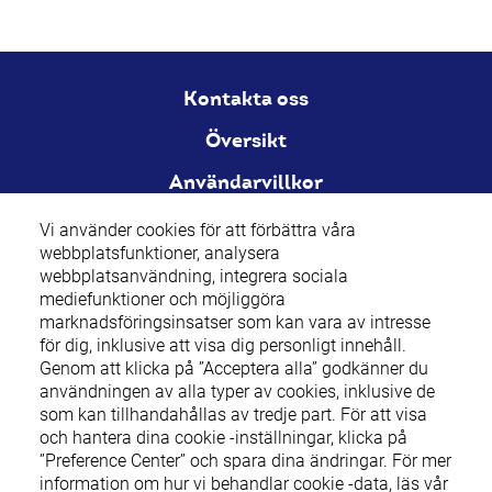
Kontakta oss
Översikt
Användarvillkor
Sekretesspolicy
Vi använder cookies för att förbättra våra
webbplatsfunktioner, analysera
Cookie Policy
We use cookies to enhance our website
webbplatsanvändning, integrera sociala
functionalities, analyse website usage, integrate
mediefunktioner och möjliggöra
Cookie-inställningar
social media features, and enable any marketing
marknadsföringsinsatser som kan vara av intresse
efforts that may of interest to you, including showing
för dig, inklusive att visa dig personligt innehåll.
you personalized content. By clicking “Accept All” you
Genom att klicka på ”Acceptera alla” godkänner du
consent to the use of all types of cookies, including
användningen av alla typer av cookies, inklusive de
those which may be provided by third parties. To
som kan tillhandahållas av tredje part. För att visa
view and manage your cookie preferences, click on
och hantera dina cookie -inställningar, klicka på
Nicotinell (nikotin) 2 mg och 4 mg tuggummin, 1 mg och 2 mg
"Preference Centre" and save your changes. For
”Preference Center” och spara dina ändringar. För mer
sugtabletter, 7 mg/24 timmar, 14 mg/24 timmar och 21 mg/24
further details on how we process cookie data please
information om hur vi behandlar cookie -data, läs vår
timmar depotplåster är receptfria läkemedel som används för