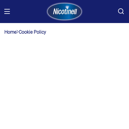
Skip to main content
Home
Cookie Policy
Body
Sluta röka
Produkter
FAQ
Var kan jag köpa